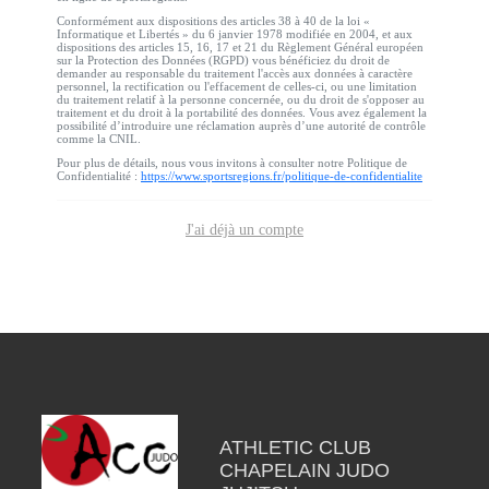
Conformément aux dispositions des articles 38 à 40 de la loi «
Informatique et Libertés » du 6 janvier 1978 modifiée en 2004, et aux
dispositions des articles 15, 16, 17 et 21 du Règlement Général européen
sur la Protection des Données (RGPD) vous bénéficiez du droit de
demander au responsable du traitement l'accès aux données à caractère
personnel, la rectification ou l'effacement de celles-ci, ou une limitation
du traitement relatif à la personne concernée, ou du droit de s'opposer au
traitement et du droit à la portabilité des données. Vous avez également la
possibilité d’introduire une réclamation auprès d’une autorité de contrôle
comme la CNIL.
Pour plus de détails, nous vous invitons à consulter notre Politique de
Confidentialité :
https://www.sportsregions.fr/politique-de-confidentialite
J'ai déjà un compte
ATHLETIC CLUB
CHAPELAIN JUDO